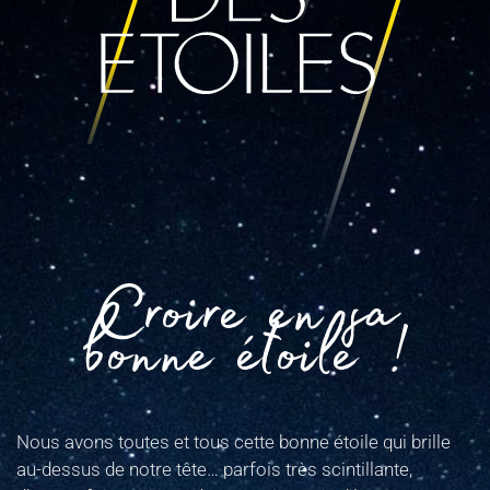
Croire en sa
bonne étoile !
Nous avons toutes et tous cette bonne étoile qui brille
au-dessus de notre tête… parfois très scintillante,